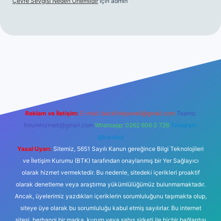
Çevre Sevgisi Neden Önemlidir
için
admin
no
Reklam ve İletişim:
E-mail:
backlinkpaneli@gmail.com
Teams:
forumhizmeti@gmail.com
Whatsapp: 0262 606 0 726
Telegram:
@karabul
Yasal Uyarı:
Sitemiz, 5651 Sayılı Kanun gereğince Bilgi Teknolojileri
ve İletişim Kurumu (BTK) tarafından onaylanmış bir Yer Sağlayıcı
olarak hizmet vermektedir. Bu nedenle, sitedeki içerikleri proaktif
olarak denetleme veya araştırma yükümlülüğümüz bulunmamaktadır.
Ancak, üyelerimiz yazdıkları içeriklerin sorumluluğunu taşımakta olup,
siteye üye olarak bu sorumluluğu kabul etmiş sayılırlar. Bu internet
sitesi, herhangi bir marka, kurum veya şahıs şirketi ile hiçbir bağlantısı