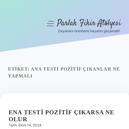
Parlak Fikir Atölyesi
menüyü
aç
Dayanıklı önerilerle hayatını güçlendir!
Anasayfa
Gizlilik Politikası
Yasal Uyarı
ETIKET:
ANA TESTI POZITIF ÇIKANLAR NE
YAPMALI
Hakkımızda
ENA TESTI POZITIF ÇIKARSA NE
OLUR
Tarih: Ekim 14, 2024