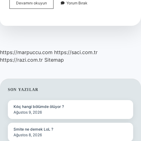
Ena
Devamını okuyun
Yorum Bırak
Testi
Pozitif
Çıkarsa
Ne
Olur
https://marpuccu.com
https://saci.com.tr
https://razi.com.tr
Sitemap
SIDEBAR
SON YAZILAR
Kılıç hangi bölümde ölüyor ?
Ağustos 9, 2026
Smite ne demek LoL ?
Ağustos 8, 2026