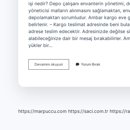
işi nedir? Depo çalışanı envanterin yönetimi,
yöneticisi malların alınmasını sağlamaktan, en
depolamaktan sorumludur. Ambar kargo eve gel
belirlenir. – Kargo teslimat adresinde beni bula
adrese teslim edecektir. Adresinizde değilse s
alabileceğinize dair bir mesaj bırakabilirler.
yükler bir…
Ambar
Devamını okuyun
Yorum Bırak
Şirketi
Nedir
https://marpuccu.com
https://saci.com.tr
https://r