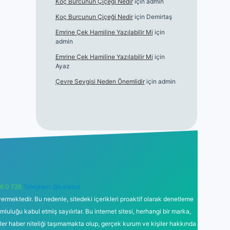
Koç Burcunun Çiçeği Nedir
için
admin
Koç Burcunun Çiçeği Nedir
için
Demirtaş
Emrine Çek Hamiline Yazılabilir Mi
için
admin
Emrine Çek Hamiline Yazılabilir Mi
için
Ayaz
Çevre Sevgisi Neden Önemlidir
için
admin
6 0 726
Telegram: @karabul
ermektedir. Bu nedenle, sitedeki içerikleri proaktif olarak denetleme
uğu kabul etmiş sayılırlar. Bu internet sitesi, herhangi bir marka,
kler haber niteliği taşımamakta olup, gerçek kurum ve kişiler hakkında