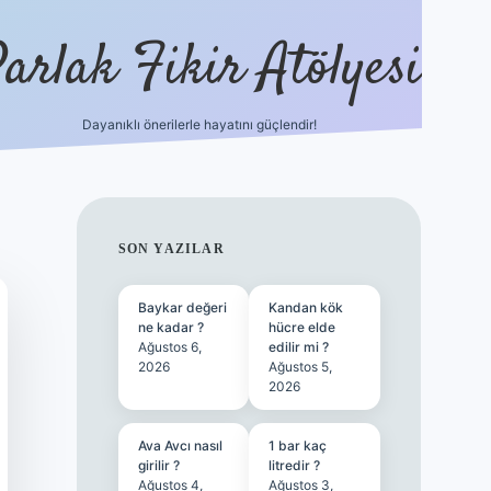
arlak Fikir Atölyesi
Dayanıklı önerilerle hayatını güçlendir!
ilbet casin
SIDEBAR
SON YAZILAR
Baykar değeri
Kandan kök
ne kadar ?
hücre elde
Ağustos 6,
edilir mi ?
2026
Ağustos 5,
2026
Ava Avcı nasıl
1 bar kaç
girilir ?
litredir ?
Ağustos 4,
Ağustos 3,