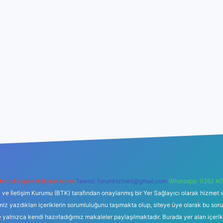
backlinkpaneli@gmail.com
Teams:
forumhizmeti@gmail.com
Whatsapp: 0262 60
i ve İletişim Kurumu (BTK) tarafından onaylanmış bir Yer Sağlayıcı olarak hizmet v
azdıkları içeriklerin sorumluluğunu taşımakta olup, siteye üye olarak bu sorumlul
e yalnızca kendi hazırladığımız makaleler paylaşılmaktadır. Burada yer alan içeri