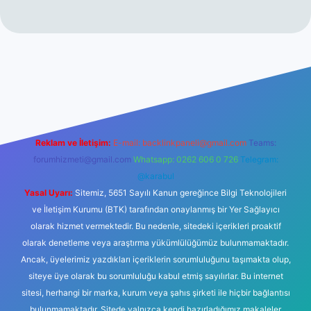
ino
Reklam ve İletişim:
E-mail:
backlinkpaneli@gmail.com
Teams:
forumhizmeti@gmail.com
Whatsapp: 0262 606 0 726
Telegram:
@karabul
Yasal Uyarı:
Sitemiz, 5651 Sayılı Kanun gereğince Bilgi Teknolojileri
ve İletişim Kurumu (BTK) tarafından onaylanmış bir Yer Sağlayıcı
olarak hizmet vermektedir. Bu nedenle, sitedeki içerikleri proaktif
olarak denetleme veya araştırma yükümlülüğümüz bulunmamaktadır.
Ancak, üyelerimiz yazdıkları içeriklerin sorumluluğunu taşımakta olup,
siteye üye olarak bu sorumluluğu kabul etmiş sayılırlar. Bu internet
sitesi, herhangi bir marka, kurum veya şahıs şirketi ile hiçbir bağlantısı
bulunmamaktadır. Sitede yalnızca kendi hazırladığımız makaleler