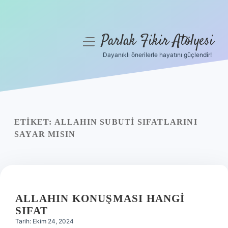
Parlak Fikir Atölyesi
menüyü
aç
Dayanıklı önerilerle hayatını güçlendir!
Anasayfa
Gizlilik Politikası
Yasal Uyarı
ETIKET:
ALLAHIN SUBUTI SIFATLARINI
SAYAR MISIN
Hakkımızda
ALLAHIN KONUŞMASI HANGI
SIFAT
Tarih: Ekim 24, 2024