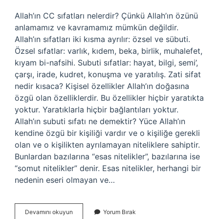
Allah’ın CC sıfatları nelerdir? Çünkü Allah’ın özünü
anlamamız ve kavramamız mümkün değildir.
Allah’ın sıfatları iki kısma ayrılır: özsel ve sübuti.
Özsel sıfatlar: varlık, kıdem, beka, birlik, muhalefet,
kıyam bi-nafsihi. Subuti sıfatlar: hayat, bilgi, semi’,
çarşı, irade, kudret, konuşma ve yaratılış. Zati sifat
nedir kısaca? Kişisel özellikler Allah’ın doğasına
özgü olan özelliklerdir. Bu özellikler hiçbir yaratıkta
yoktur. Yaratıklarla hiçbir bağlantıları yoktur.
Allah’ın subuti sıfatı ne demektir? Yüce Allah’ın
kendine özgü bir kişiliği vardır ve o kişiliğe gerekli
olan ve o kişilikten ayrılamayan niteliklere sahiptir.
Bunlardan bazılarına “esas nitelikler”, bazılarına ise
“somut nitelikler” denir. Esas nitelikler, herhangi bir
nedenin eseri olmayan ve…
Allahın
Devamını okuyun
Yorum Bırak