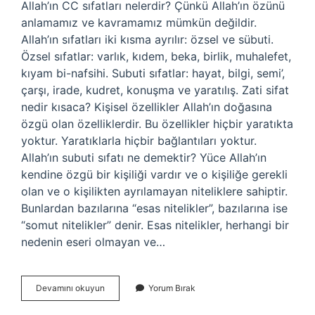
Allah’ın CC sıfatları nelerdir? Çünkü Allah’ın özünü
anlamamız ve kavramamız mümkün değildir.
Allah’ın sıfatları iki kısma ayrılır: özsel ve sübuti.
Özsel sıfatlar: varlık, kıdem, beka, birlik, muhalefet,
kıyam bi-nafsihi. Subuti sıfatlar: hayat, bilgi, semi’,
çarşı, irade, kudret, konuşma ve yaratılış. Zati sifat
nedir kısaca? Kişisel özellikler Allah’ın doğasına
özgü olan özelliklerdir. Bu özellikler hiçbir yaratıkta
yoktur. Yaratıklarla hiçbir bağlantıları yoktur.
Allah’ın subuti sıfatı ne demektir? Yüce Allah’ın
kendine özgü bir kişiliği vardır ve o kişiliğe gerekli
olan ve o kişilikten ayrılamayan niteliklere sahiptir.
Bunlardan bazılarına “esas nitelikler”, bazılarına ise
“somut nitelikler” denir. Esas nitelikler, herhangi bir
nedenin eseri olmayan ve…
Allahın
Devamını okuyun
Yorum Bırak
Konuşması
Hangi