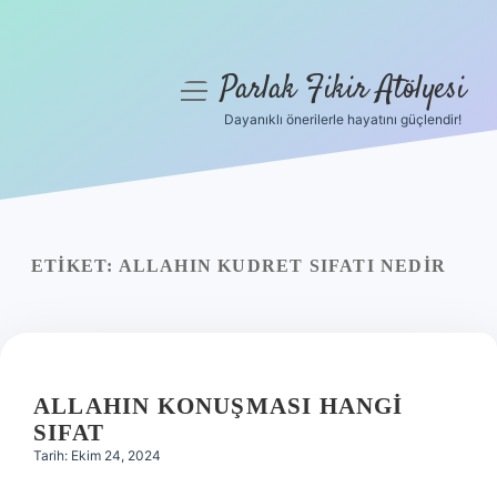
Parlak Fikir Atölyesi
menüyü
aç
Dayanıklı önerilerle hayatını güçlendir!
Anasayfa
Gizlilik Politikası
Yasal Uyarı
ETIKET:
ALLAHIN KUDRET SIFATI NEDIR
Hakkımızda
ALLAHIN KONUŞMASI HANGI
SIFAT
Tarih: Ekim 24, 2024