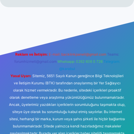
no
Reklam ve İletişim:
E-mail:
backlinkpaneli@gmail.com
Teams:
forumhizmeti@gmail.com
Whatsapp: 0262 606 0 726
Telegram:
@karabul
Yasal Uyarı:
Sitemiz, 5651 Sayılı Kanun gereğince Bilgi Teknolojileri
ve İletişim Kurumu (BTK) tarafından onaylanmış bir Yer Sağlayıcı
olarak hizmet vermektedir. Bu nedenle, sitedeki içerikleri proaktif
olarak denetleme veya araştırma yükümlülüğümüz bulunmamaktadır.
Ancak, üyelerimiz yazdıkları içeriklerin sorumluluğunu taşımakta olup,
siteye üye olarak bu sorumluluğu kabul etmiş sayılırlar. Bu internet
sitesi, herhangi bir marka, kurum veya şahıs şirketi ile hiçbir bağlantısı
bulunmamaktadır. Sitede yalnızca kendi hazırladığımız makaleler
paylaşılmaktadır. Burada yer alan içerikler haber niteliği taşımamakta