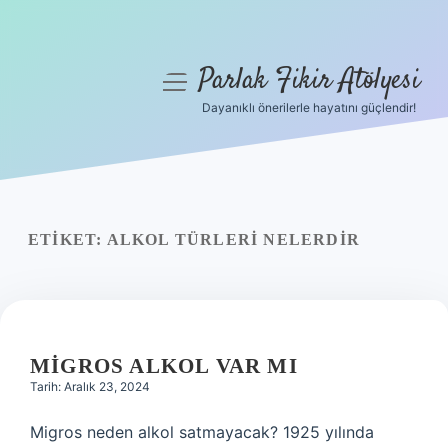
Parlak Fikir Atölyesi
menüyü
aç
Dayanıklı önerilerle hayatını güçlendir!
Anasayfa
Gizlilik Politikası
Yasal Uyarı
ETIKET:
ALKOL TÜRLERI NELERDIR
Hakkımızda
MIGROS ALKOL VAR MI
Tarih: Aralık 23, 2024
Migros neden alkol satmayacak? 1925 yılında