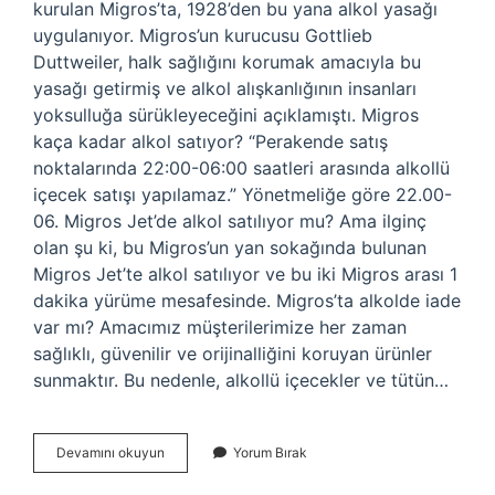
kurulan Migros’ta, 1928’den bu yana alkol yasağı
uygulanıyor. Migros’un kurucusu Gottlieb
Duttweiler, halk sağlığını korumak amacıyla bu
yasağı getirmiş ve alkol alışkanlığının insanları
yoksulluğa sürükleyeceğini açıklamıştı. Migros
kaça kadar alkol satıyor? “Perakende satış
noktalarında 22:00-06:00 saatleri arasında alkollü
içecek satışı yapılamaz.” Yönetmeliğe göre 22.00-
06. Migros Jet’de alkol satılıyor mu? Ama ilginç
olan şu ki, bu Migros’un yan sokağında bulunan
Migros Jet’te alkol satılıyor ve bu iki Migros arası 1
dakika yürüme mesafesinde. Migros’ta alkolde iade
var mı? Amacımız müşterilerimize her zaman
sağlıklı, güvenilir ve orijinalliğini koruyan ürünler
sunmaktır. Bu nedenle, alkollü içecekler ve tütün…
Migros
Devamını okuyun
Yorum Bırak
Alkol
Var