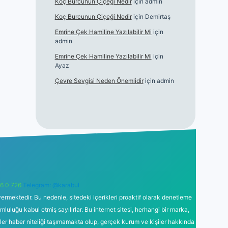
Koç Burcunun Çiçeği Nedir
için
admin
Koç Burcunun Çiçeği Nedir
için
Demirtaş
Emrine Çek Hamiline Yazılabilir Mi
için
admin
Emrine Çek Hamiline Yazılabilir Mi
için
Ayaz
Çevre Sevgisi Neden Önemlidir
için
admin
6 0 726
Telegram: @karabul
ermektedir. Bu nedenle, sitedeki içerikleri proaktif olarak denetleme
uğu kabul etmiş sayılırlar. Bu internet sitesi, herhangi bir marka,
kler haber niteliği taşımamakta olup, gerçek kurum ve kişiler hakkında