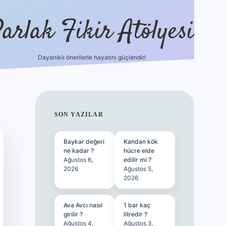
arlak Fikir Atölyesi
Dayanıklı önerilerle hayatını güçlendir!
ilbet cas
SIDEBAR
SON YAZILAR
Baykar değeri
Kandan kök
ne kadar ?
hücre elde
Ağustos 6,
edilir mi ?
2026
Ağustos 5,
2026
Ava Avcı nasıl
1 bar kaç
girilir ?
litredir ?
Ağustos 4,
Ağustos 3,