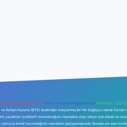
backlinkpaneli@gmail.com
Teams:
forumhizmeti@gmail.com
Whatsapp: 0262 60
i ve İletişim Kurumu (BTK) tarafından onaylanmış bir Yer Sağlayıcı olarak hizmet v
azdıkları içeriklerin sorumluluğunu taşımakta olup, siteye üye olarak bu sorumlul
e yalnızca kendi hazırladığımız makaleler paylaşılmaktadır. Burada yer alan içeri