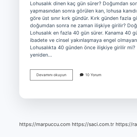
Lohusalık dinen kaç gün sürer? Doğumdan sonr
yapmasından sonra görülen kan, lohusa kanıdır.
göre üst sınır kırk gündür. Kırk günden fazla 
doğumdan sonra ne zaman ilişkiye girilir? Doğ
Lohusalık en fazla 40 gün sürer. Kanama 40 gü
ibadete ve cinsel yakınlaşmaya engel olmayan 
Lohusalıkta 40 günden önce ilişkiye girilir m
yeniden…
Dinimizde
Devamını okuyun
10 Yorum
Lohusalık
Kaç
Gün
Sürer
https://marpuccu.com
https://saci.com.tr
https://r