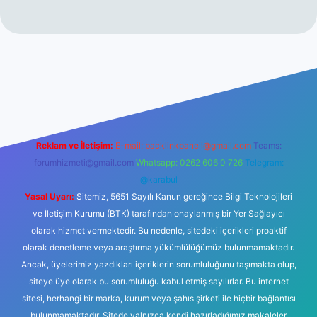
no
Reklam ve İletişim:
E-mail:
backlinkpaneli@gmail.com
Teams:
forumhizmeti@gmail.com
Whatsapp: 0262 606 0 726
Telegram:
@karabul
Yasal Uyarı:
Sitemiz, 5651 Sayılı Kanun gereğince Bilgi Teknolojileri
ve İletişim Kurumu (BTK) tarafından onaylanmış bir Yer Sağlayıcı
olarak hizmet vermektedir. Bu nedenle, sitedeki içerikleri proaktif
olarak denetleme veya araştırma yükümlülüğümüz bulunmamaktadır.
Ancak, üyelerimiz yazdıkları içeriklerin sorumluluğunu taşımakta olup,
siteye üye olarak bu sorumluluğu kabul etmiş sayılırlar. Bu internet
sitesi, herhangi bir marka, kurum veya şahıs şirketi ile hiçbir bağlantısı
bulunmamaktadır. Sitede yalnızca kendi hazırladığımız makaleler