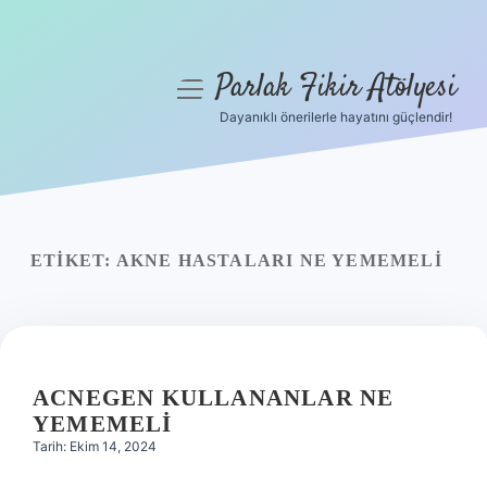
Parlak Fikir Atölyesi
menüyü
aç
Dayanıklı önerilerle hayatını güçlendir!
Anasayfa
Gizlilik Politikası
Yasal Uyarı
ETIKET:
AKNE HASTALARI NE YEMEMELI
Hakkımızda
ACNEGEN KULLANANLAR NE
YEMEMELI
Tarih: Ekim 14, 2024