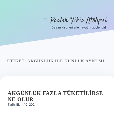
Parlak Fikir Atölyesi
menüyü
aç
Dayanıklı önerilerle hayatını güçlendir!
Anasayfa
Gizlilik Politikası
Yasal Uyarı
ETIKET:
AKGÜNLÜK ILE GÜNLÜK AYNI MI
Hakkımızda
AKGÜNLÜK FAZLA TÜKETILIRSE
NE OLUR
Tarih: Ekim 10, 2024