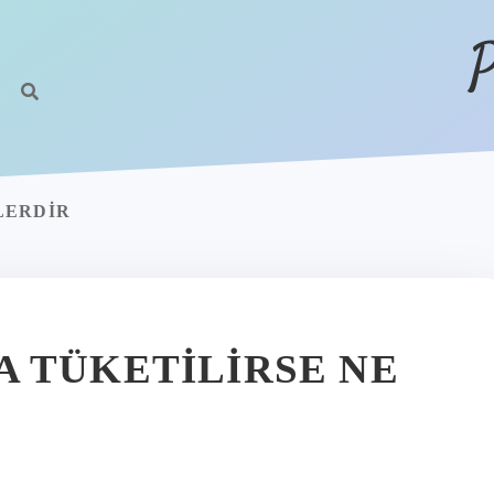
P
LERDIR
 TÜKETILIRSE NE