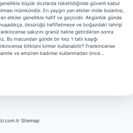
 genellikle büyük dozlarda tüketildiğinde güvenli kabul
 olması mümkündür. En yaygın yan etkiler mide bulantısı,
yan etkiler genellikle hafif ve geçicidir. Akgünlük günde
yumuşadıkça, öksürüğü hafifletmeye ve boğazdaki tahrişi
Frankincense sakızını granül haline getirdikten sonra
niz. Bu macundan günde bir kez 1 tatlı kaşığı
nkincense bitkisini kimler kullanabilir? Frankincense
e, hamile ve emziren kadınlar kullanmadan önce…
azi.com.tr
Sitemap