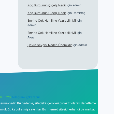
Koç Burcunun Çiçeği Nedir
için
admin
Koç Burcunun Çiçeği Nedir
için
Demirtaş
Emrine Çek Hamiline Yazılabilir Mi
için
admin
Emrine Çek Hamiline Yazılabilir Mi
için
Ayaz
Çevre Sevgisi Neden Önemlidir
için
admin
6 0 726
Telegram: @karabul
ermektedir. Bu nedenle, sitedeki içerikleri proaktif olarak denetleme
uğu kabul etmiş sayılırlar. Bu internet sitesi, herhangi bir marka,