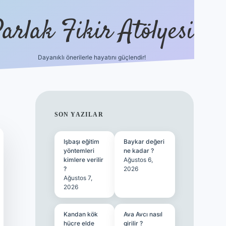
arlak Fikir Atölyesi
Dayanıklı önerilerle hayatını güçlendir!
ilbet ca
SIDEBAR
SON YAZILAR
Işbaşı eğitim
Baykar değeri
yöntemleri
ne kadar ?
kimlere verilir
Ağustos 6,
?
2026
Ağustos 7,
2026
Kandan kök
Ava Avcı nasıl
hücre elde
girilir ?