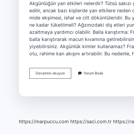
Akgünlüğün yan etkileri nelerdir? Tütsü sakızı
edilir, ancak bazı kişilerde yan etkilere neden
mide ekşimesi, ishal ve cilt döküntüleridir. Bu 
ne kadar tüketilmeli? Ağzınızdaki diş etleri 
azaltmaya yardımcı olabilir. Balla karıştırma: 
balla karıştırarak macun kıvamına getirebilirsi
yiyebilirsiniz. Akgünlük kimler kullanamaz? Fra
otu, rahime kan akışını artırabilir. Bu nedenl
Akgünlük
Devamını okuyun
Yorum Bırak
Fazla
Tüketilirse
Ne
Olur
https://marpuccu.com
https://saci.com.tr
https://r