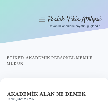
Parlak Fikir Atölyesi
menüyü
aç
Dayanıklı önerilerle hayatını güçlendir!
Anasayfa
Gizlilik Politikası
Yasal Uyarı
ETIKET:
AKADEMIK PERSONEL MEMUR
MUDUR
Hakkımızda
AKADEMIK ALAN NE DEMEK
Tarih: Şubat 23, 2025