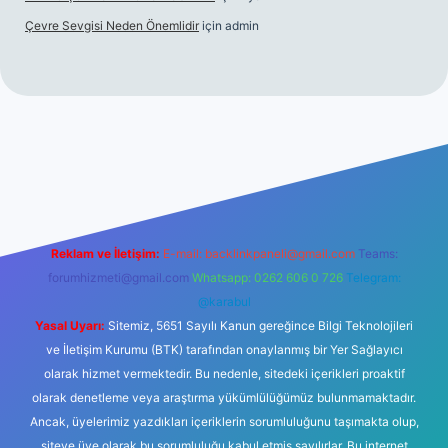
Çevre Sevgisi Neden Önemlidir
için
admin
no
Reklam ve İletişim:
E-mail:
backlinkpaneli@gmail.com
Teams:
forumhizmeti@gmail.com
Whatsapp: 0262 606 0 726
Telegram:
@karabul
Yasal Uyarı:
Sitemiz, 5651 Sayılı Kanun gereğince Bilgi Teknolojileri
ve İletişim Kurumu (BTK) tarafından onaylanmış bir Yer Sağlayıcı
olarak hizmet vermektedir. Bu nedenle, sitedeki içerikleri proaktif
olarak denetleme veya araştırma yükümlülüğümüz bulunmamaktadır.
Ancak, üyelerimiz yazdıkları içeriklerin sorumluluğunu taşımakta olup,
siteye üye olarak bu sorumluluğu kabul etmiş sayılırlar. Bu internet