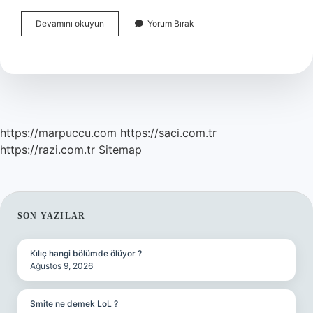
Akademik
Devamını okuyun
Yorum Bırak
Alan
Ne
Demek
https://marpuccu.com
https://saci.com.tr
https://razi.com.tr
Sitemap
SIDEBAR
SON YAZILAR
Kılıç hangi bölümde ölüyor ?
Ağustos 9, 2026
Smite ne demek LoL ?