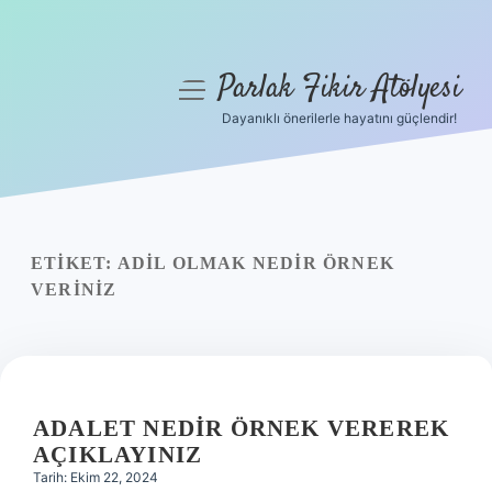
Parlak Fikir Atölyesi
menüyü
aç
Dayanıklı önerilerle hayatını güçlendir!
Anasayfa
Gizlilik Politikası
Yasal Uyarı
ETIKET:
ADIL OLMAK NEDIR ÖRNEK
VERINIZ
Hakkımızda
ADALET NEDIR ÖRNEK VEREREK
AÇIKLAYINIZ
Tarih: Ekim 22, 2024