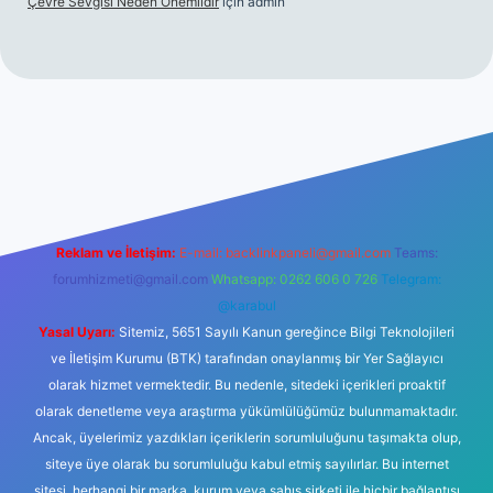
Çevre Sevgisi Neden Önemlidir
için
admin
no
Reklam ve İletişim:
E-mail:
backlinkpaneli@gmail.com
Teams:
forumhizmeti@gmail.com
Whatsapp: 0262 606 0 726
Telegram:
@karabul
Yasal Uyarı:
Sitemiz, 5651 Sayılı Kanun gereğince Bilgi Teknolojileri
ve İletişim Kurumu (BTK) tarafından onaylanmış bir Yer Sağlayıcı
olarak hizmet vermektedir. Bu nedenle, sitedeki içerikleri proaktif
olarak denetleme veya araştırma yükümlülüğümüz bulunmamaktadır.
Ancak, üyelerimiz yazdıkları içeriklerin sorumluluğunu taşımakta olup,
siteye üye olarak bu sorumluluğu kabul etmiş sayılırlar. Bu internet
sitesi, herhangi bir marka, kurum veya şahıs şirketi ile hiçbir bağlantısı