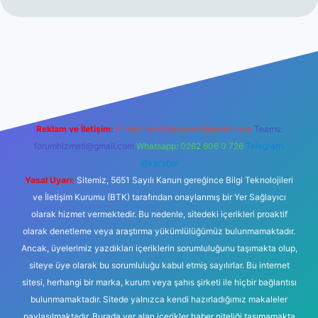
no
Reklam ve İletişim:
E-mail:
backlinkpaneli@gmail.com
Teams:
forumhizmeti@gmail.com
Whatsapp: 0262 606 0 726
Telegram:
@karabul
Yasal Uyarı:
Sitemiz, 5651 Sayılı Kanun gereğince Bilgi Teknolojileri
ve İletişim Kurumu (BTK) tarafından onaylanmış bir Yer Sağlayıcı
olarak hizmet vermektedir. Bu nedenle, sitedeki içerikleri proaktif
olarak denetleme veya araştırma yükümlülüğümüz bulunmamaktadır.
Ancak, üyelerimiz yazdıkları içeriklerin sorumluluğunu taşımakta olup,
siteye üye olarak bu sorumluluğu kabul etmiş sayılırlar. Bu internet
sitesi, herhangi bir marka, kurum veya şahıs şirketi ile hiçbir bağlantısı
bulunmamaktadır. Sitede yalnızca kendi hazırladığımız makaleler
paylaşılmaktadır. Burada yer alan içerikler haber niteliği taşımamakta