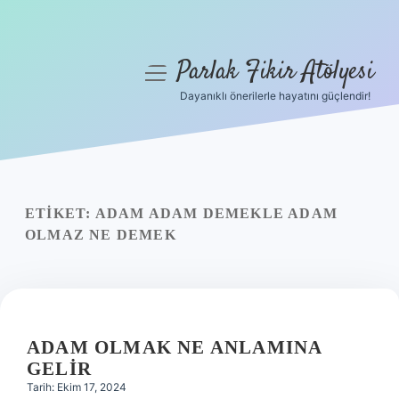
Parlak Fikir Atölyesi
menüyü
aç
Dayanıklı önerilerle hayatını güçlendir!
Anasayfa
Gizlilik Politikası
Yasal Uyarı
ETIKET:
ADAM ADAM DEMEKLE ADAM
OLMAZ NE DEMEK
Hakkımızda
ADAM OLMAK NE ANLAMINA
GELIR
Tarih: Ekim 17, 2024