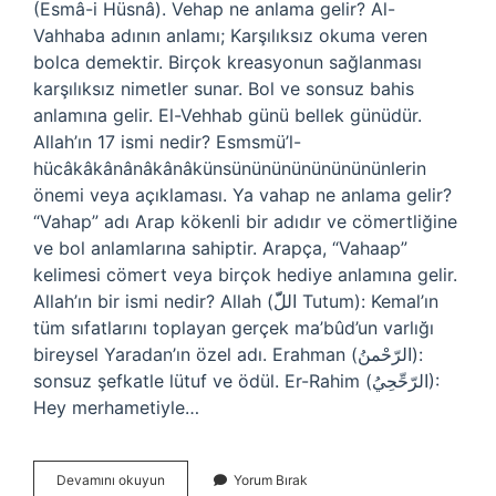
(Esmâ-i Hüsnâ). Vehap ne anlama gelir? Al-
Vahhaba adının anlamı; Karşılıksız okuma veren
bolca demektir. Birçok kreasyonun sağlanması
karşılıksız nimetler sunar. Bol ve sonsuz bahis
anlamına gelir. El-Vehhab günü bellek günüdür.
Allah’ın 17 ismi nedir? Esmsmü’l-
hücâkâkânânâkânâkünsününününününününlerin
önemi veya açıklaması. Ya vahap ne anlama gelir?
“Vahap” adı Arap kökenli bir adıdır ve cömertliğine
ve bol anlamlarına sahiptir. Arapça, “Vahaap”
kelimesi cömert veya birçok hediye anlamına gelir.
Allah’ın bir ismi nedir? Allah (اللّّ Tutum): Kemal’ın
tüm sıfatlarını toplayan gerçek ma’bûd’un varlığı
bireysel Yaradan’ın özel adı. Erahman (الرّحْمنُ):
sonsuz şefkatle lütuf ve ödül. Er-Rahim (الرّحِّحِيُ):
Hey merhametiyle…
Vahap
Devamını okuyun
Yorum Bırak