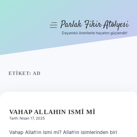
Parlak Fikir Atölyesi
menüyü
aç
Dayanıklı önerilerle hayatını güçlendir!
Anasayfa
Gizlilik Politikası
Yasal Uyarı
ETIKET:
AD
Hakkımızda
VAHAP ALLAHIN ISMI MI
Tarih: Nisan 17, 2025
Vahap Allah’ın ismi mi? Allah’ın isimlerinden biri