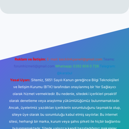
no
Reklam ve İletişim:
E-mail:
backlinkpaneli@gmail.com
Teams:
forumhizmeti@gmail.com
Whatsapp: 0262 606 0 726
Telegram:
@karabul
Yasal Uyarı:
Sitemiz, 5651 Sayılı Kanun gereğince Bilgi Teknolojileri
ve İletişim Kurumu (BTK) tarafından onaylanmış bir Yer Sağlayıcı
olarak hizmet vermektedir. Bu nedenle, sitedeki içerikleri proaktif
olarak denetleme veya araştırma yükümlülüğümüz bulunmamaktadır.
Ancak, üyelerimiz yazdıkları içeriklerin sorumluluğunu taşımakta olup,
siteye üye olarak bu sorumluluğu kabul etmiş sayılırlar. Bu internet
sitesi, herhangi bir marka, kurum veya şahıs şirketi ile hiçbir bağlantısı
bulunmamaktadır. Sitede yalnızca kendi hazırladığımız makaleler