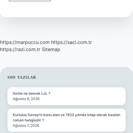
Allahın
Ismi
Mi
https://marpuccu.com
https://saci.com.tr
https://razi.com.tr
Sitemap
SIDEBAR
SON YAZILAR
Smite ne demek LoL ?
Ağustos 8, 2026
Kurtuluş Savaşı’nı konu alan ve 1923 yılında kitap olarak basılan
roman hangisidir ?
Ağustos 7, 2026