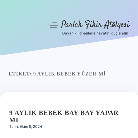
Parlak Fikir Atölyesi
menüyü
aç
Dayanıklı önerilerle hayatını güçlendir!
Anasayfa
Gizlilik Politikası
Yasal Uyarı
ETIKET:
9 AYLIK BEBEK YÜZER MI
Hakkımızda
9 AYLIK BEBEK BAY BAY YAPAR
MI
Tarih: Ekim 9, 2024