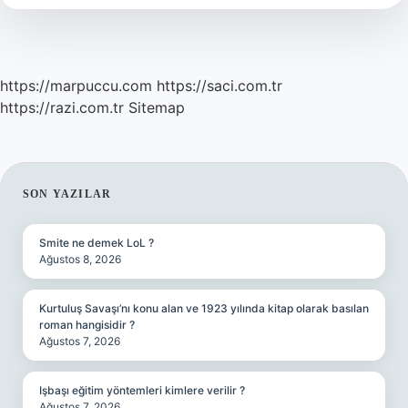
Bay
Yapar
Mı
https://marpuccu.com
https://saci.com.tr
https://razi.com.tr
Sitemap
SIDEBAR
SON YAZILAR
Smite ne demek LoL ?
Ağustos 8, 2026
Kurtuluş Savaşı’nı konu alan ve 1923 yılında kitap olarak basılan
roman hangisidir ?
Ağustos 7, 2026
Işbaşı eğitim yöntemleri kimlere verilir ?
Ağustos 7, 2026