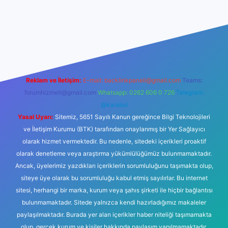
o
Reklam ve İletişim:
E-mail:
backlinkpaneli@gmail.com
Teams:
forumhizmeti@gmail.com
Whatsapp: 0262 606 0 726
Telegram:
@karabul
Yasal Uyarı:
Sitemiz, 5651 Sayılı Kanun gereğince Bilgi Teknolojileri
ve İletişim Kurumu (BTK) tarafından onaylanmış bir Yer Sağlayıcı
olarak hizmet vermektedir. Bu nedenle, sitedeki içerikleri proaktif
olarak denetleme veya araştırma yükümlülüğümüz bulunmamaktadır.
Ancak, üyelerimiz yazdıkları içeriklerin sorumluluğunu taşımakta olup,
siteye üye olarak bu sorumluluğu kabul etmiş sayılırlar. Bu internet
sitesi, herhangi bir marka, kurum veya şahıs şirketi ile hiçbir bağlantısı
bulunmamaktadır. Sitede yalnızca kendi hazırladığımız makaleler
paylaşılmaktadır. Burada yer alan içerikler haber niteliği taşımamakta
olup, gerçek kurum ve kişiler hakkında paylaşım yapılmamaktadır.