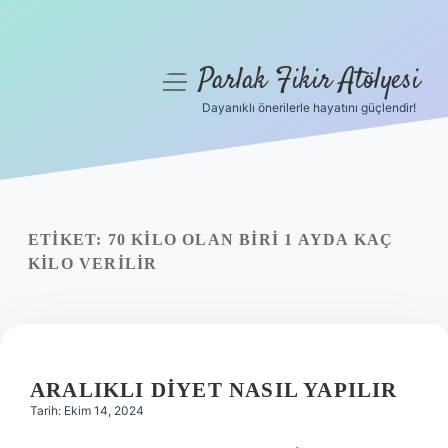
Parlak Fikir Atölyesi
menüyü
aç
Dayanıklı önerilerle hayatını güçlendir!
Anasayfa
Gizlilik Politikası
Yasal Uyarı
ETIKET:
70 KILO OLAN BIRI 1 AYDA KAÇ
KILO VERILIR
Hakkımızda
ARALIKLI DIYET NASIL YAPILIR
Tarih: Ekim 14, 2024