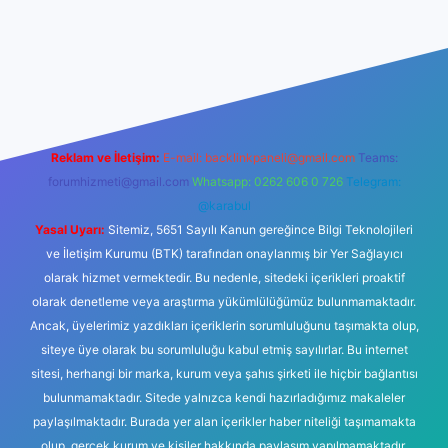
o
Reklam ve İletişim:
E-mail:
backlinkpaneli@gmail.com
Teams:
forumhizmeti@gmail.com
Whatsapp: 0262 606 0 726
Telegram:
@karabul
Yasal Uyarı:
Sitemiz, 5651 Sayılı Kanun gereğince Bilgi Teknolojileri
ve İletişim Kurumu (BTK) tarafından onaylanmış bir Yer Sağlayıcı
olarak hizmet vermektedir. Bu nedenle, sitedeki içerikleri proaktif
olarak denetleme veya araştırma yükümlülüğümüz bulunmamaktadır.
Ancak, üyelerimiz yazdıkları içeriklerin sorumluluğunu taşımakta olup,
siteye üye olarak bu sorumluluğu kabul etmiş sayılırlar. Bu internet
sitesi, herhangi bir marka, kurum veya şahıs şirketi ile hiçbir bağlantısı
bulunmamaktadır. Sitede yalnızca kendi hazırladığımız makaleler
paylaşılmaktadır. Burada yer alan içerikler haber niteliği taşımamakta
olup, gerçek kurum ve kişiler hakkında paylaşım yapılmamaktadır.