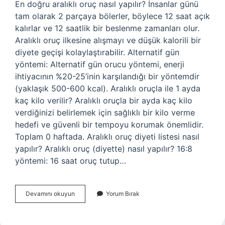
En doğru aralıklı oruç nasıl yapılır? İnsanlar günü
tam olarak 2 parçaya bölerler, böylece 12 saat açık
kalırlar ve 12 saatlik bir beslenme zamanları olur.
Aralıklı oruç ilkesine alışmayı ve düşük kalorili bir
diyete geçişi kolaylaştırabilir. Alternatif gün
yöntemi: Alternatif gün orucu yöntemi, enerji
ihtiyacının %20-25’inin karşılandığı bir yöntemdir
(yaklaşık 500-600 kcal). Aralıklı oruçla ile 1 ayda
kaç kilo verilir? Aralıklı oruçla bir ayda kaç kilo
verdiğinizi belirlemek için sağlıklı bir kilo verme
hedefi ve güvenli bir tempoyu korumak önemlidir.
Toplam 0 haftada. Aralıklı oruç diyeti listesi nasıl
yapılır? Aralıklı oruç (diyette) nasıl yapılır? 16:8
yöntemi: 16 saat oruç tutup…
Aralıklı
Devamını okuyun
Yorum Bırak
Diyet
Nasıl
Yapılır