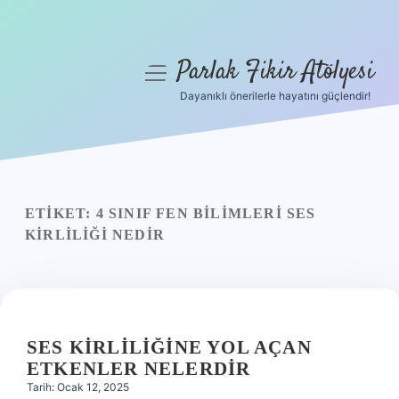
Parlak Fikir Atölyesi
menüyü
aç
Dayanıklı önerilerle hayatını güçlendir!
Anasayfa
Gizlilik Politikası
Yasal Uyarı
ETIKET:
4 SINIF FEN BILIMLERI SES
KIRLILIĞI NEDIR
Hakkımızda
SES KIRLILIĞINE YOL AÇAN
ETKENLER NELERDIR
Tarih: Ocak 12, 2025