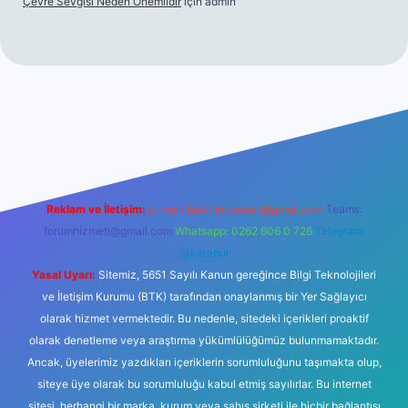
Çevre Sevgisi Neden Önemlidir
için
admin
no
Reklam ve İletişim:
E-mail:
backlinkpaneli@gmail.com
Teams:
forumhizmeti@gmail.com
Whatsapp: 0262 606 0 726
Telegram:
@karabul
Yasal Uyarı:
Sitemiz, 5651 Sayılı Kanun gereğince Bilgi Teknolojileri
ve İletişim Kurumu (BTK) tarafından onaylanmış bir Yer Sağlayıcı
olarak hizmet vermektedir. Bu nedenle, sitedeki içerikleri proaktif
olarak denetleme veya araştırma yükümlülüğümüz bulunmamaktadır.
Ancak, üyelerimiz yazdıkları içeriklerin sorumluluğunu taşımakta olup,
siteye üye olarak bu sorumluluğu kabul etmiş sayılırlar. Bu internet
sitesi, herhangi bir marka, kurum veya şahıs şirketi ile hiçbir bağlantısı