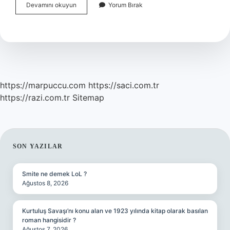
Ses
Devamını okuyun
Yorum Bırak
Kirliliğine
Yol
Açan
Etkenler
Nelerdir
https://marpuccu.com
https://saci.com.tr
https://razi.com.tr
Sitemap
SIDEBAR
SON YAZILAR
Smite ne demek LoL ?
Ağustos 8, 2026
Kurtuluş Savaşı’nı konu alan ve 1923 yılında kitap olarak basılan
roman hangisidir ?
Ağustos 7, 2026