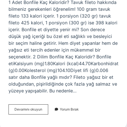
1 Adet Bonfile Kaç Kaloridir? Tavuk fileto hakkında
bilmeniz gerekenleri öğrenelim! 100 gram tavuk
fileto 133 kalori içerir. 1 porsiyon (320 gr) tavuk
fileto 425 kalori, 1 porsiyon (300 gr) ise 398 kalori
içerir. Bonfile et diyette yenir mi? Son derece
düşük yağ içeriği bu özel eti sağlıklı ve besleyici
bir seçim haline getirir. Hem diyet yapanlar hem de
yağsız eti tercih edenler için mükemmel bir
seçenektir. 2 Dilim Bonfile Kaç Kaloridir? Bonfile
etiKalsiyum (mg)1.80Kalori (kcal)44.70Karbonhidrat
(g)0.00Kolesterol (mg)104.10Diyet lifi (g)0.006
satır daha Bonfile yağlı mıdır? Fileto yağsız bir et
olduğundan, pişirildiğinde çok fazla yağ salmaz ve
yüzeye yapışabilir. Bu nedenle…
Bonfile
Devamını okuyun
Yorum Bırak
Diyette
Yenir
Mi