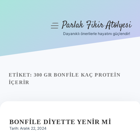
Parlak Fikir Atölyesi
menüyü
aç
Dayanıklı önerilerle hayatını güçlendir!
Anasayfa
Gizlilik Politikası
Yasal Uyarı
ETIKET:
300 GR BONFILE KAÇ PROTEIN
IÇERIR
Hakkımızda
BONFILE DIYETTE YENIR MI
Tarih: Aralık 22, 2024