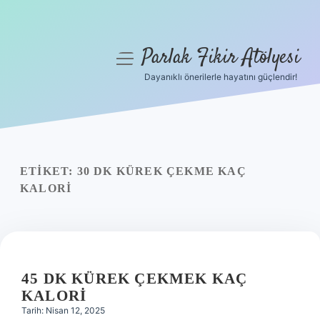
Parlak Fikir Atölyesi
menüyü
aç
Dayanıklı önerilerle hayatını güçlendir!
Anasayfa
Gizlilik Politikası
Yasal Uyarı
ETIKET:
30 DK KÜREK ÇEKME KAÇ
KALORI
Hakkımızda
45 DK KÜREK ÇEKMEK KAÇ
KALORI
Tarih: Nisan 12, 2025