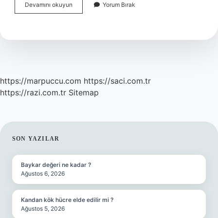
45
Devamını okuyun
Yorum Bırak
Dk
Kürek
Çekmek
Kaç
Kalori
https://marpuccu.com
https://saci.com.tr
https://razi.com.tr
Sitemap
SIDEBAR
SON YAZILAR
Baykar değeri ne kadar ?
Ağustos 6, 2026
Kandan kök hücre elde edilir mi ?
Ağustos 5, 2026