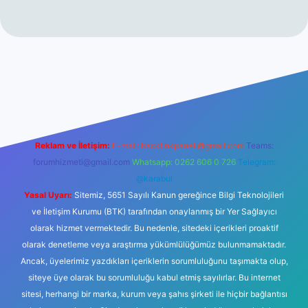
no
Reklam ve İletişim:
E-mail:
backlinkpaneli@gmail.com
Teams:
forumhizmeti@gmail.com
Whatsapp: 0262 606 0 726
Telegram:
@karabul
Yasal Uyarı:
Sitemiz, 5651 Sayılı Kanun gereğince Bilgi Teknolojileri
ve İletişim Kurumu (BTK) tarafından onaylanmış bir Yer Sağlayıcı
olarak hizmet vermektedir. Bu nedenle, sitedeki içerikleri proaktif
olarak denetleme veya araştırma yükümlülüğümüz bulunmamaktadır.
Ancak, üyelerimiz yazdıkları içeriklerin sorumluluğunu taşımakta olup,
siteye üye olarak bu sorumluluğu kabul etmiş sayılırlar. Bu internet
sitesi, herhangi bir marka, kurum veya şahıs şirketi ile hiçbir bağlantısı