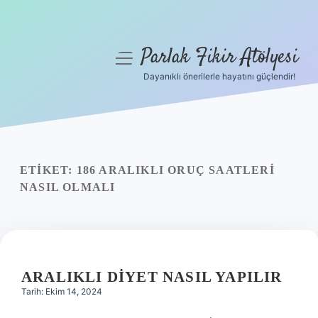
Parlak Fikir Atölyesi
menüyü
aç
Dayanıklı önerilerle hayatını güçlendir!
Anasayfa
Gizlilik Politikası
Yasal Uyarı
ETIKET:
186 ARALIKLI ORUÇ SAATLERI
NASIL OLMALI
Hakkımızda
ARALIKLI DIYET NASIL YAPILIR
Tarih: Ekim 14, 2024