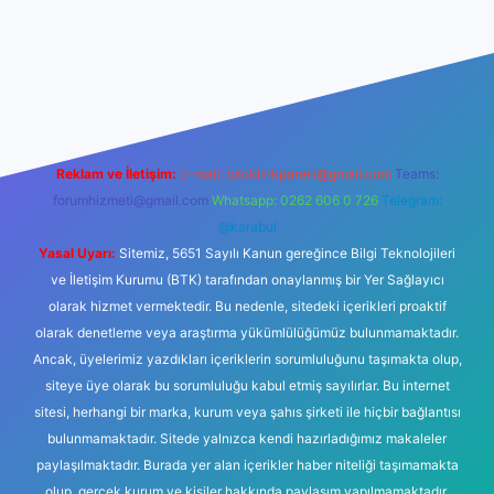
no
Reklam ve İletişim:
E-mail:
backlinkpaneli@gmail.com
Teams:
forumhizmeti@gmail.com
Whatsapp: 0262 606 0 726
Telegram:
@karabul
Yasal Uyarı:
Sitemiz, 5651 Sayılı Kanun gereğince Bilgi Teknolojileri
ve İletişim Kurumu (BTK) tarafından onaylanmış bir Yer Sağlayıcı
olarak hizmet vermektedir. Bu nedenle, sitedeki içerikleri proaktif
olarak denetleme veya araştırma yükümlülüğümüz bulunmamaktadır.
Ancak, üyelerimiz yazdıkları içeriklerin sorumluluğunu taşımakta olup,
siteye üye olarak bu sorumluluğu kabul etmiş sayılırlar. Bu internet
sitesi, herhangi bir marka, kurum veya şahıs şirketi ile hiçbir bağlantısı
bulunmamaktadır. Sitede yalnızca kendi hazırladığımız makaleler
paylaşılmaktadır. Burada yer alan içerikler haber niteliği taşımamakta
olup, gerçek kurum ve kişiler hakkında paylaşım yapılmamaktadır.