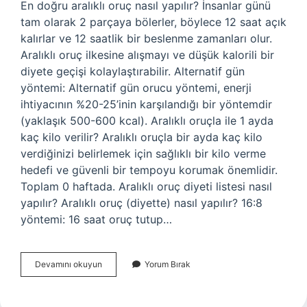
En doğru aralıklı oruç nasıl yapılır? İnsanlar günü
tam olarak 2 parçaya bölerler, böylece 12 saat açık
kalırlar ve 12 saatlik bir beslenme zamanları olur.
Aralıklı oruç ilkesine alışmayı ve düşük kalorili bir
diyete geçişi kolaylaştırabilir. Alternatif gün
yöntemi: Alternatif gün orucu yöntemi, enerji
ihtiyacının %20-25’inin karşılandığı bir yöntemdir
(yaklaşık 500-600 kcal). Aralıklı oruçla ile 1 ayda
kaç kilo verilir? Aralıklı oruçla bir ayda kaç kilo
verdiğinizi belirlemek için sağlıklı bir kilo verme
hedefi ve güvenli bir tempoyu korumak önemlidir.
Toplam 0 haftada. Aralıklı oruç diyeti listesi nasıl
yapılır? Aralıklı oruç (diyette) nasıl yapılır? 16:8
yöntemi: 16 saat oruç tutup…
Aralıklı
Devamını okuyun
Yorum Bırak
Diyet
Nasıl
Yapılır