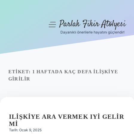
Parlak Fikir Atölyesi
menüyü
aç
Dayanıklı önerilerle hayatını güçlendir!
Anasayfa
Gizlilik Politikası
Yasal Uyarı
ETIKET:
1 HAFTADA KAÇ DEFA ILIŞKIYE
GIRILIR
Hakkımızda
ILIŞKIYE ARA VERMEK IYI GELIR
MI
Tarih: Ocak 9, 2025