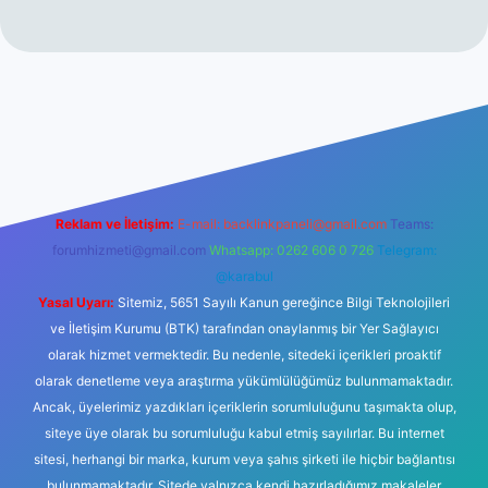
no
Reklam ve İletişim:
E-mail:
backlinkpaneli@gmail.com
Teams:
forumhizmeti@gmail.com
Whatsapp: 0262 606 0 726
Telegram:
@karabul
Yasal Uyarı:
Sitemiz, 5651 Sayılı Kanun gereğince Bilgi Teknolojileri
ve İletişim Kurumu (BTK) tarafından onaylanmış bir Yer Sağlayıcı
olarak hizmet vermektedir. Bu nedenle, sitedeki içerikleri proaktif
olarak denetleme veya araştırma yükümlülüğümüz bulunmamaktadır.
Ancak, üyelerimiz yazdıkları içeriklerin sorumluluğunu taşımakta olup,
siteye üye olarak bu sorumluluğu kabul etmiş sayılırlar. Bu internet
sitesi, herhangi bir marka, kurum veya şahıs şirketi ile hiçbir bağlantısı
bulunmamaktadır. Sitede yalnızca kendi hazırladığımız makaleler