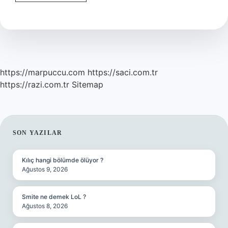
Ara
Vermek
Iyi
Gelir
Mi
https://marpuccu.com
https://saci.com.tr
https://razi.com.tr
Sitemap
SIDEBAR
SON YAZILAR
Kılıç hangi bölümde ölüyor ?
Ağustos 9, 2026
Smite ne demek LoL ?
Ağustos 8, 2026